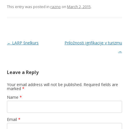
This entry was posted in
razno
on
March 2, 2015
.
Post navigation
←
LARP šnelkurs
Priložnosti igrifikacije v turizmu
→
Leave a Reply
Your email address will not be published. Required fields are
marked
*
Name
*
Email
*