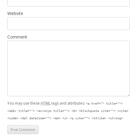
Website
Comment
You may use these
HTML
tags and attributes:
<a href="" title="">
<abbr title=""> <acronym title=""> <b> <blockquote cite=""> <cite>
<code> <del datetime=""> <em> <i> <q cite=""> <strike> <strong>