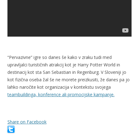
“Pervazivne” igre so danes še kako v zraku tudi med
upravljalci turističnih atrakcij kot je Harry Potter World in
destinacij kot sta San Sebastian in Regenburg. V Sloveniji jo
kot fizična oseba žal še ne morete preizkusiti, že danes pa jo
lahko naročite kot organizacija v kontekstu svojega
teambuildinga, konference ali promocijske kampanje.
Share on Facebook