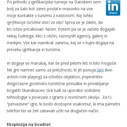
Po prihodu z igrifikacijske turneje na Danskem sem
bolj za šalo kot zares poslal e-masovko na vse
moje kontakte v turizmu z naslovom:
Kaj lahko
igrifikacija turizma stori za vas?
Sprva se je zdelo, da
bo odziv pričakovan. Ničen. Potem pa se je začelo dogajati
nekaj čudnega. Klici z občin, razvojnih agencij, galerij in
medijev. Vse kar naenkrat zanima, kaj se v tujini dogaja na
preseku igrifikacije in turizma.
In dogaja se marsikaj, kar še pred petimi leti ni bilo mogoče.
Ne gre namreč samo za priložnosti, ki jih ponuja
larp
(live-
action-role playing) za oživitev objektov, popestritev
dolgočasne gostinsko-turistične ponudbe in privabljanje
bogatih Skandinacev. Gre tudi za uporabo sodobne
tehnologije v povezavi z igrami v resničnem okolju. Za t.i.
“pervazivne” igre, ki bodo dostopne vsakomur, ki ima pametni
telefon ter se želi zabavati učiti na drugačen način.
Eksplozija na kvadrat