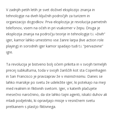
V zadnjih petih letih je svet doživel eksplozijo znanja in
tehnologije na dveh ključnih področjih za turizem in
organizacijo dogodkov. Prva eksplozija je revolucija pametnih
telefonov, vsem na očeh in pri vsakomer v žepu. Druga je
eksplozija znanja na področju teorije in tehnologije t.i. »živih”
iger, kamor lahko umestimo vse žanre larpa (live action role
playing) in sorodnih iger kamor spadajo tudi t.i. “pervazivne”
igre.
Ta revolucija je bistveno bolj očem prikrita in v svojih temeljih
precej subkulturna, toda v svojih žariščih kot sta Copenhagen
in San Francisco je pravzaprav že v
mainstreamu.
Danes se
lahko marsikje po svetu že udeležite iger, ki potekajo na meji
med realnim in fiktivnih svetom. Iger, v katerih plačujete
mesečno naročnino, da ste lahko tajni agenti, iskalci duhov ali
mladi podjetniki, ki opravljajo misije v resničnem svetu
pretkanem s plastjo fiktivnega.