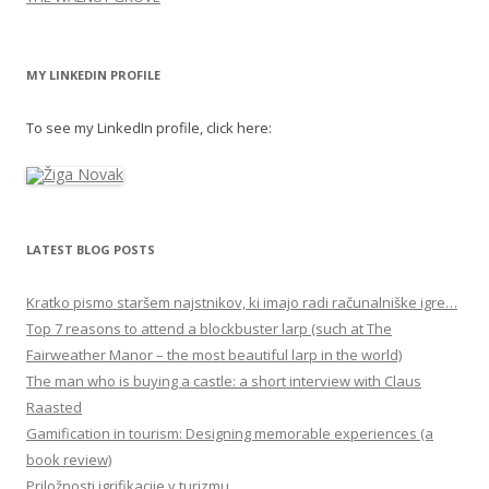
MY LINKEDIN PROFILE
To see my LinkedIn profile, click here:
LATEST BLOG POSTS
Kratko pismo staršem najstnikov, ki imajo radi računalniške igre…
Top 7 reasons to attend a blockbuster larp (such at The
Fairweather Manor – the most beautiful larp in the world)
The man who is buying a castle: a short interview with Claus
Raasted
Gamification in tourism: Designing memorable experiences (a
book review)
Priložnosti igrifikacije v turizmu